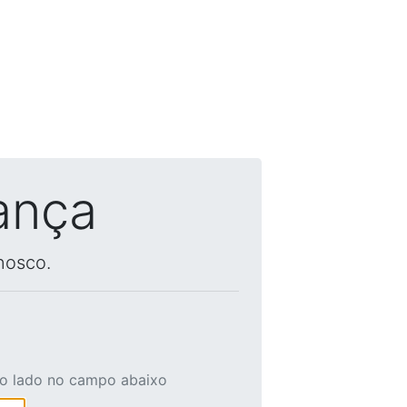
ança
nosco.
ao lado no campo abaixo