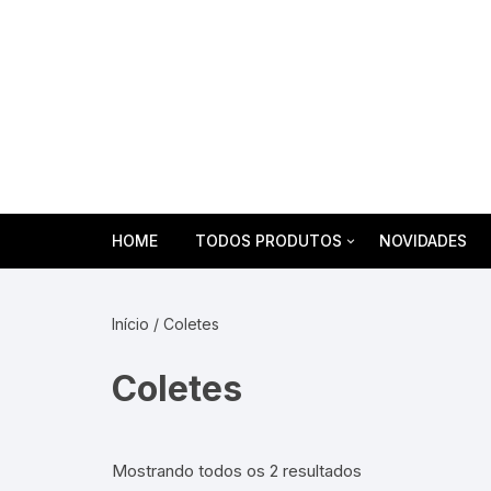
Pular
para
o
conteúdo
HOME
TODOS PRODUTOS
NOVIDADES
Agasalhos
Início
/ Coletes
Aventais
Coletes
Braçadeiras em Brim
Calças e Bermudas
Mostrando todos os 2 resultados