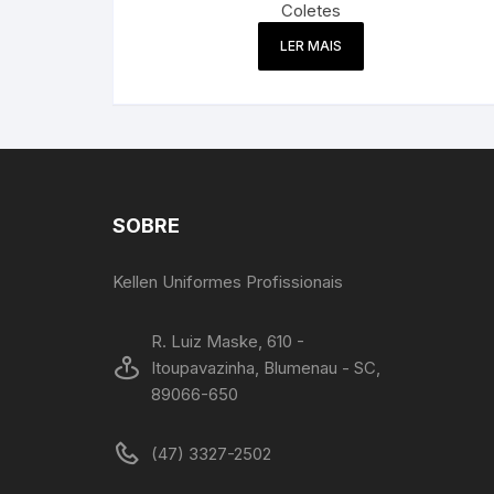
Coletes
LER MAIS
SOBRE
Kellen Uniformes Profissionais
R. Luiz Maske, 610 -
Itoupavazinha, Blumenau - SC,
89066-650
(47) 3327-2502