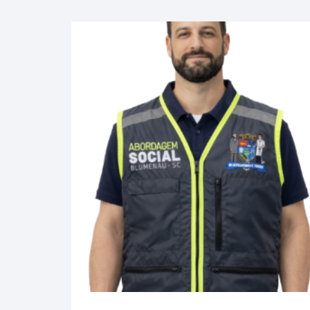
Camisas Polos
Camisas Sociais
Camisetas
Coletes
Esportivo
Jalecos
Máscaras
Toucas