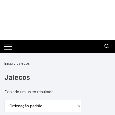
Pular
para
o
conteúdo
Início
/ Jalecos
Jalecos
Exibindo um único resultado