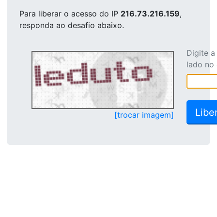
Para liberar o acesso
do IP
216.73.216.159
,
responda ao desafio abaixo.
Digite 
lado no
[trocar imagem]