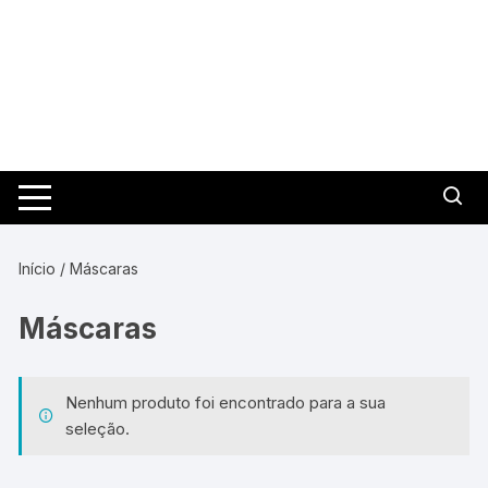
Pular
para
o
conteúdo
Início
/ Máscaras
Máscaras
Nenhum produto foi encontrado para a sua
seleção.