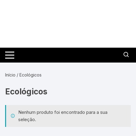
Pular
para
o
conteúdo
Início
/ Ecológicos
Ecológicos
Nenhum produto foi encontrado para a sua
seleção.