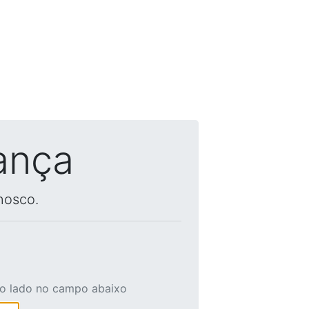
ança
nosco.
ao lado no campo abaixo