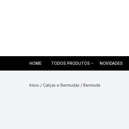
Pular
para
o
conteúdo
HOME
TODOS PRODUTOS
NOVIDADES
Agasalhos
Início
/
Calças e Bermudas
/ Bermuda
Aventais
Braçadeiras em Brim
Calças e Bermudas