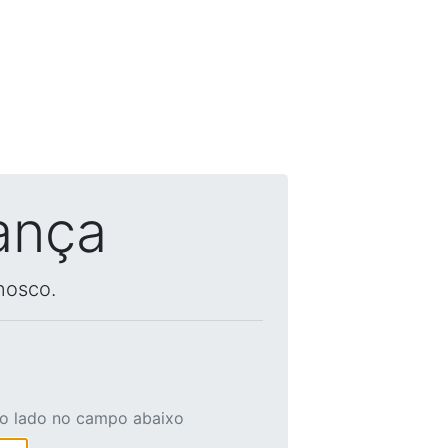
ança
nosco.
ao lado no campo abaixo