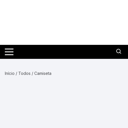
Pular
para
o
conteúdo
Início
/
Todos
/ Camiseta