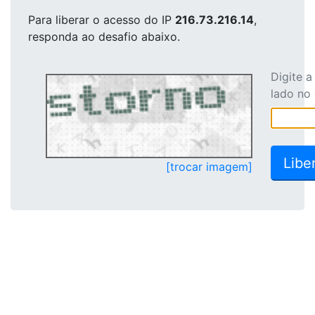
Para liberar o acesso
do IP
216.73.216.14
,
responda ao desafio abaixo.
Digite 
lado no
[trocar imagem]