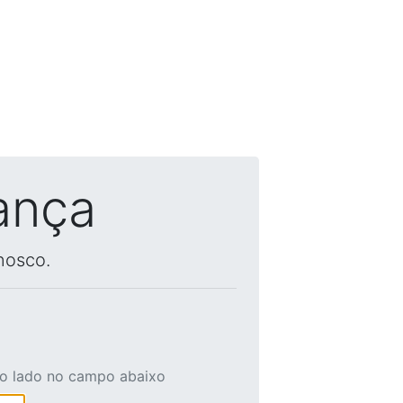
ança
nosco.
ao lado no campo abaixo