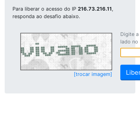
Para liberar o acesso
do IP
216.73.216.11
,
responda ao desafio abaixo.
Digite 
lado no
[trocar imagem]