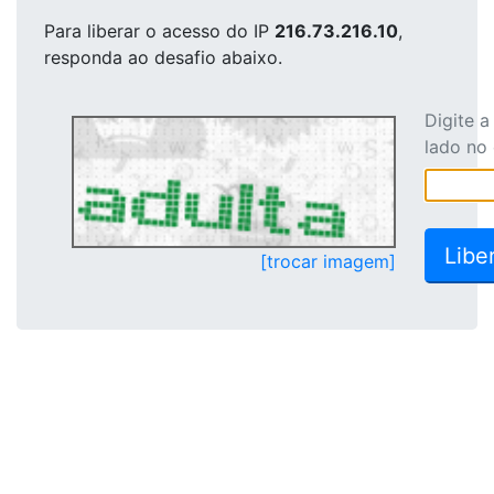
Para liberar o acesso
do IP
216.73.216.10
,
responda ao desafio abaixo.
Digite 
lado no
[trocar imagem]