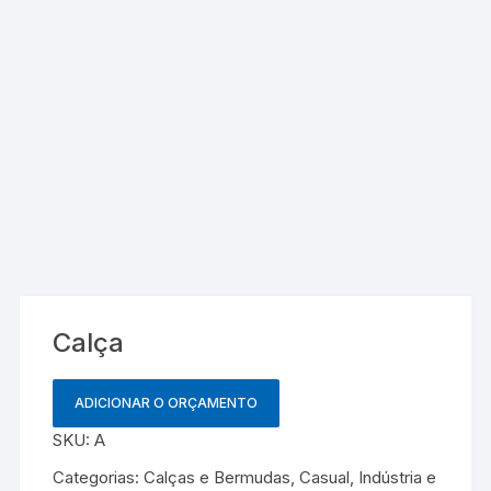
Calça
ADICIONAR O ORÇAMENTO
SKU:
A
Categorias:
Calças e Bermudas
,
Casual
,
Indústria e