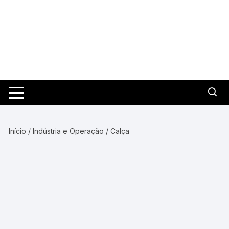
Pular
para
o
conteúdo
Início
/
Indústria e Operação
/ Calça