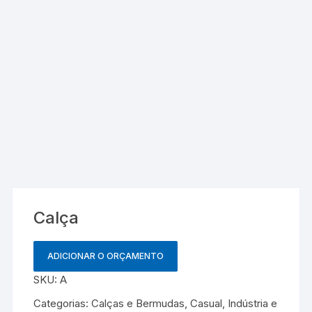
Calça
ADICIONAR O ORÇAMENTO
SKU:
A
Categorias:
Calças e Bermudas
,
Casual
,
Indústria e