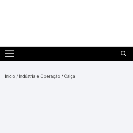
Pular
para
o
conteúdo
Início
/
Indústria e Operação
/ Calça