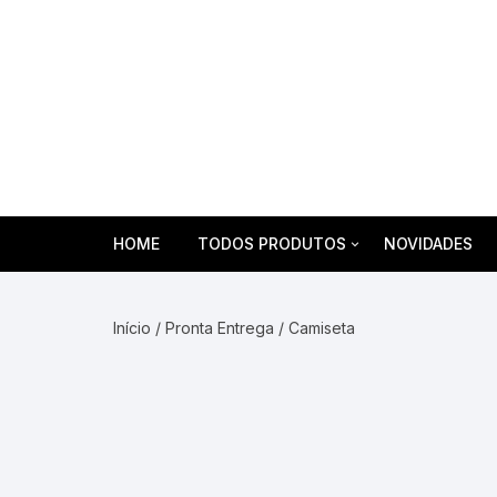
Pular
para
o
conteúdo
HOME
TODOS PRODUTOS
NOVIDADES
Agasalhos
Início
/
Pronta Entrega
/ Camiseta
Aventais
Braçadeiras em Brim
Calças e Bermudas