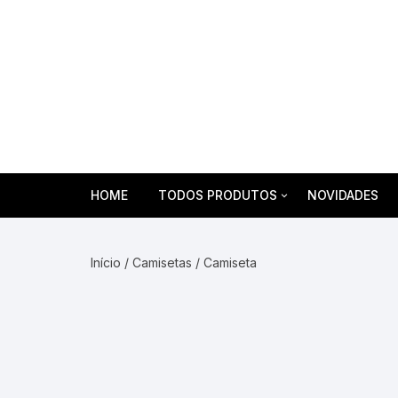
Pular
para
o
conteúdo
HOME
TODOS PRODUTOS
NOVIDADES
Agasalhos
Início
/
Camisetas
/ Camiseta
Aventais
Braçadeiras em Brim
Calças e Bermudas