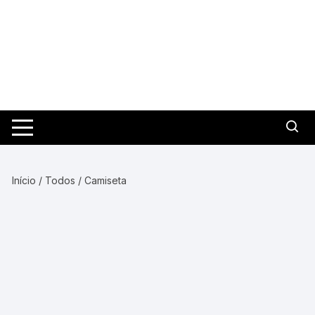
Pular
para
o
conteúdo
Início
/
Todos
/ Camiseta