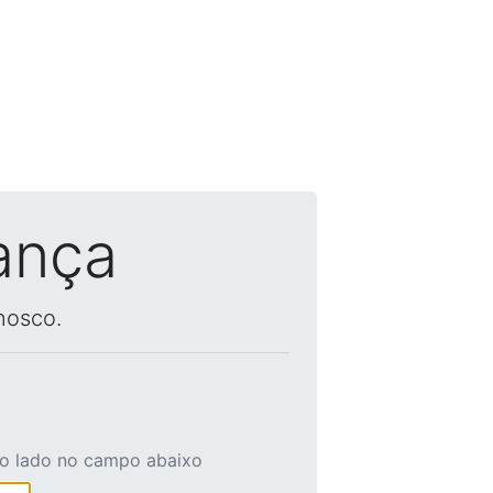
ança
nosco.
ao lado no campo abaixo